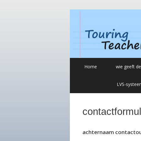
Ga
naar
de
inhoud
Home
wie geeft de
LVS-systee
contactformul
achternaam contacto