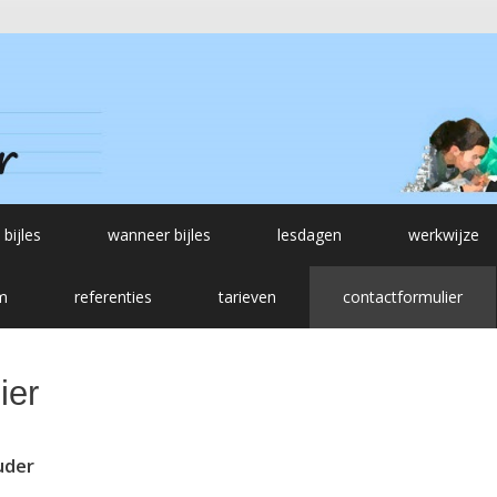
 bijles
wanneer bijles
lesdagen
werkwijze
m
referenties
tarieven
contactformulier
ier
uder